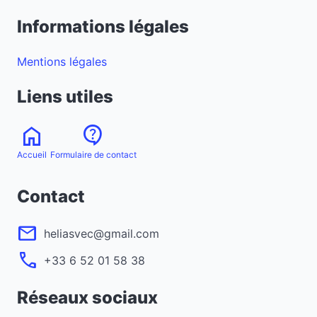
Informations légales
Mentions légales
Liens utiles
home
contact_support
Accueil
Formulaire de contact
Contact
mail
heliasvec@gmail.com
call
+33 6 52 01 58 38
Réseaux sociaux