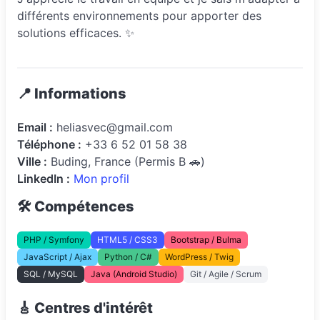
différents environnements pour apporter des
solutions efficaces. ✨
📍 Informations
Email :
heliasvec@gmail.com
Téléphone :
+33 6 52 01 58 38
Ville :
Buding, France (Permis B 🚗)
LinkedIn :
Mon profil
🛠️ Compétences
PHP / Symfony
HTML5 / CSS3
Bootstrap / Bulma
JavaScript / Ajax
Python / C#
WordPress / Twig
SQL / MySQL
Java (Android Studio)
Git / Agile / Scrum
🎸 Centres d'intérêt